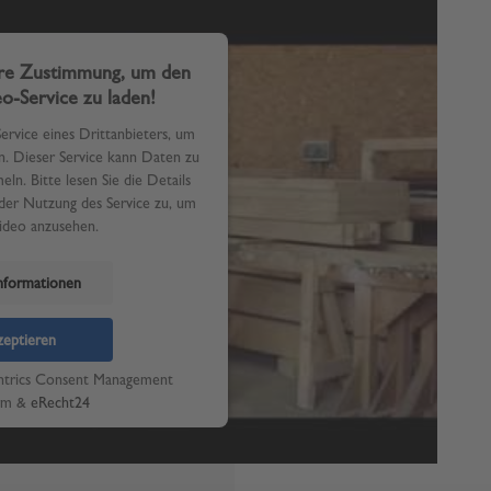
hre Zustimmung, um den
o-Service zu laden!
rvice eines Drittanbieters, um
n. Dieser Service kann Daten zu
ln. Bitte lesen Sie die Details
der Nutzung des Service zu, um
Video anzusehen.
nformationen
eptieren
ntrics Consent Management
rm
&
eRecht24