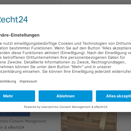
erer
hre Zustimmung, um den
o-Service zu laden!
rvice eines Drittanbieters, um
n. Dieser Service kann Daten zu
ln. Bitte lesen Sie die Details
der Nutzung des Service zu, um
Video anzusehen.
nformationen
eptieren
ntrics Consent Management
rm
&
eRecht24