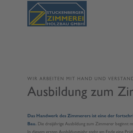
Login
Supp
Benutzername
Lorem ip
2
Passwort
WIR ARBEITEN MIT HAND UND VERSTAN
Ausbildung zum Zi
Anmelden
We offer
Mon - F
Register
|
Lost your password?
Das Handwerk des Zimmerers ist eine der fortschr
Bau.
Die dreijährige Ausbildung zum Zimmerer beginnt mit
In diesem ersten Ausbildungsjahr steht am Ende eine Prüf