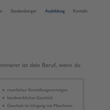
i
Stuckenberger
Ausbildung
Kontakt
About us
Lorem ipsum dolor sit amet,
consectetuer adipiscing elit.
Aenean commodo ligula eget dolor.
Aenean massa. Cum sociis natoque
penatibus et magnis dis parturient montes,
nascetur ridiculus mus. Donec quam felis,
ultricies nec.
immerer ist dein Beruf, wenn du
räumliches Vorstellungsvermögen
handwerkliches Geschick
Geschick im Umgang mit Maschinen