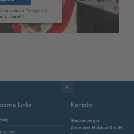
ntrics Consent Management
rm
&
eRecht24
ssante Links
Kontakt
ldung
Stuckenberger
Zimmerei-Holzbau GmbH
enangebote