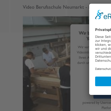
Video Berufsschule Neumarkt - BGJ Zimm
Wir benötigen I
YouTube Vide
Wir verwenden einen Se
Videoinhalte einzubette
Ihren Aktivitäten samme
durch und stimmen Sie 
dieses 
Mehr I
Akz
powered by
Userce
Platfo