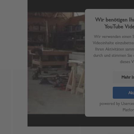
Wir benötigen I
YouTube Vide
Wir verwenden einen Se
Videoinhalte einzubette
Ihren Aktivitäten samme
durch und stimmen Sie 
dieses 
Mehr I
Akz
powered by
Userce
Platfo