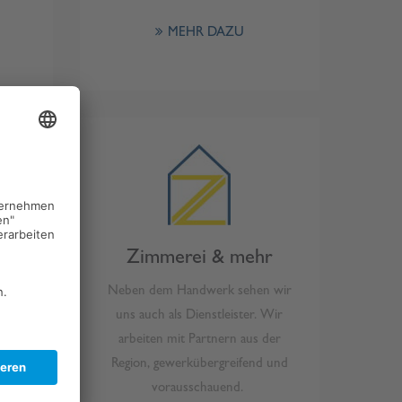
MEHR DAZU
Zimmerei & mehr
n für
Neben dem Handwerk sehen wir
zung
uns auch als Dienstleister. Wir
nserer
arbeiten mit Partnern aus der
Region, gewerkübergreifend und
ament
vorausschauend.