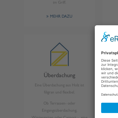
im Griff.
MEHR DAZU
Überdachung
Eine Überdachung aus Holz ist
filigran und flexibel.
Ob Terrassen- oder
W
Eingangsüberdachung,
Sani
Wintergarten oder Carport - eine
mit