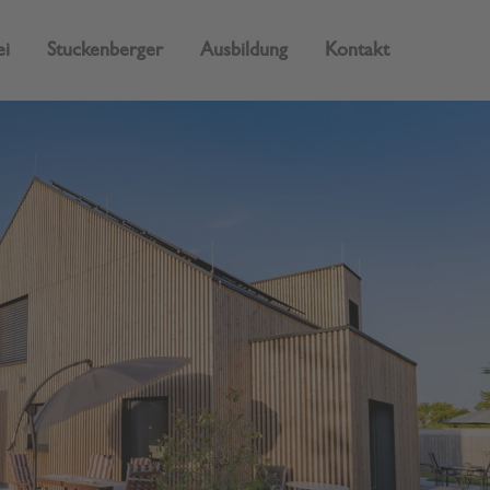
i
Stuckenberger
Ausbildung
Kontakt
About us
Lorem ipsum dolor sit amet,
consectetuer adipiscing elit.
Aenean commodo ligula eget dolor.
Aenean massa. Cum sociis natoque
penatibus et magnis dis parturient montes,
nascetur ridiculus mus. Donec quam felis,
ultricies nec.