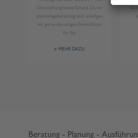
Überdachung bietet Schutz. Da wir
Tech
planvorlageberechtig sind, erledigen
wir gerne die nötigen Formalitäten
für Sie.
MEHR DAZU
Beratung - Planung - Ausführu