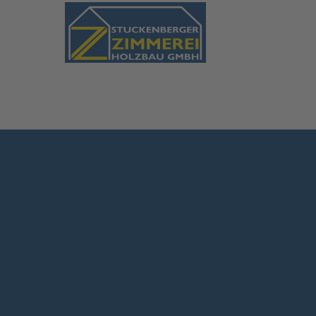
Login
Supp
Benutzername
Lorem ip
2
Passwort
Anmelden
We offer
Mon - F
Register
|
Lost your password?