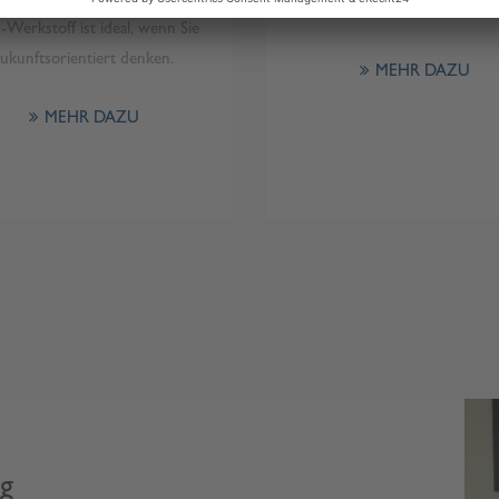
bis zum Dach.
-Werkstoff ist ideal, wenn Sie
zukunftsorientiert denken.
MEHR DAZU
MEHR DAZU
ng