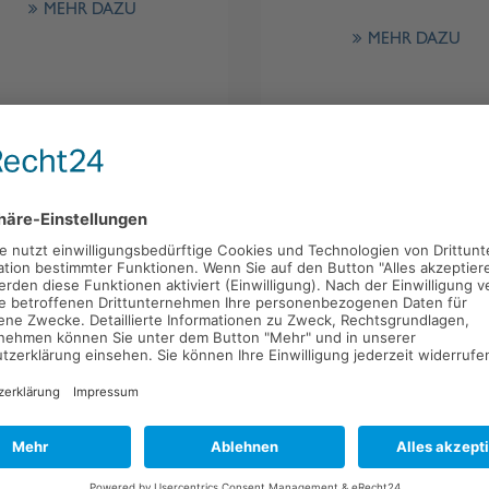
MEHR DAZU
MEHR DAZU
Fassade
Hallenbau
Gestaltungselement und
Seit Anbeginn haben wir Halle
Wärmedämmung zugleich.
die unterschiedlichste Nut
gebaut. Profitieren Sie von u
enn Sie eine energetische
Erfahrung und unserem
erung planen, dann nachhaltig
Komplettservice: vom Fund
 Holz! Der ökologische High-